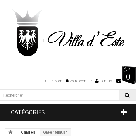
0
Connexion
Votre compte
Contact
CATÉGORIES
Chaises
Gaber Minush