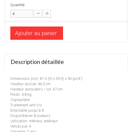
Quantité
Ajouter au panier
Description détaillée
Dimensions (cm): 81,5 (h) x 59 (l) x 56 (prof.)
Hauteur assise: 46,5 cm
Hauteur accoudoirs / sol: 67 cm
Poids: 4,8 kg
Copolymère
Traitement anti-UV
Empilable jusqu'à 8
Disponible en 8 couleurs
Utilisation: intérieur, extérieur
Vendu par 4
Garantie: 2 ans