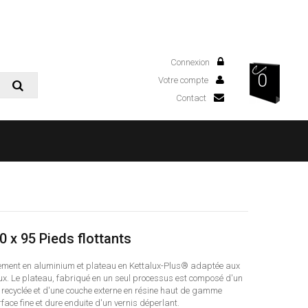
Connexion
0
Votre compte
Contact
0 x 95 Pieds flottants
tement en aluminium et plateau en Kettalux-Plus® adaptée aux
ux. Le plateau, fabriqué en un seul processus est composé d'un
 recyclée et d'une couche externe en résine haut de gamme
face fine et dure enduite d'un vernis déperlant.