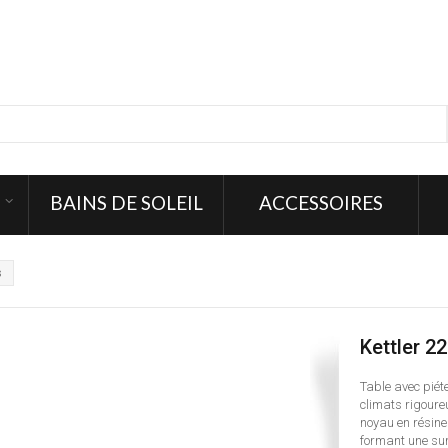
BAINS DE SOLEIL
ACCESSOIRES
s
Kettler 22
Table avec pié
climats rigoure
noyau en résine
formant une sur