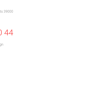
nts 39000
0 44
ign